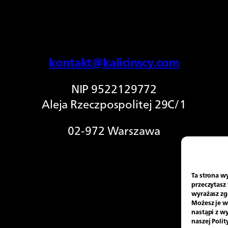
kontakt@kalicinscy.com
NIP 9522129772
Aleja Rzeczpospolitej 29C/1
02-972 Warszawa
Ta strona wy
przeczytasz 
wyrażasz zg
Możesz je w 
nastąpi z w
naszej Poli