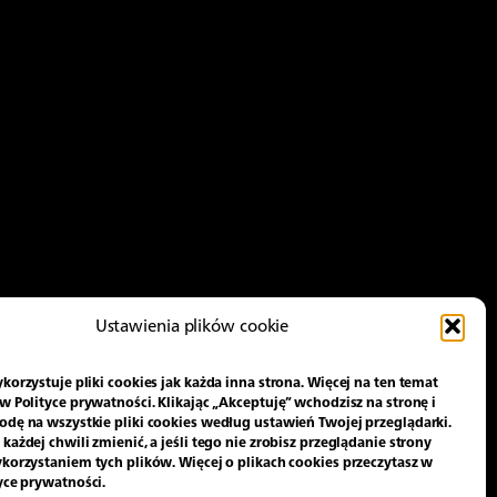
Ustawienia plików cookie
korzystuje pliki cookies jak każda inna strona. Więcej na ten temat
w Polityce prywatności. Klikając „Akceptuję” wchodzisz na stronę i
odę na wszystkie pliki cookies według ustawień Twojej przeglądarki.
każdej chwili zmienić, a jeśli tego nie zrobisz przeglądanie strony
ykorzystaniem tych plików. Więcej o plikach cookies przeczytasz w
tyce prywatności.