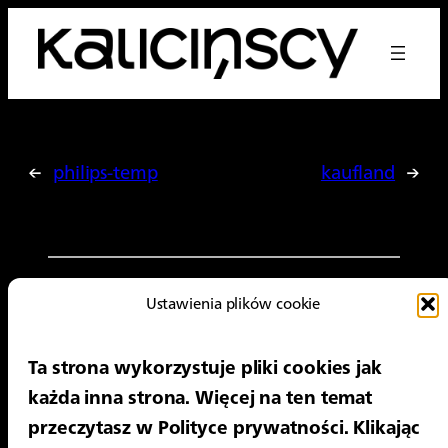
Przejdź
do
treści
←
philips-temp
kaufland
→
Ustawienia plików cookie
Ta strona wykorzystuje pliki cookies jak
©2025 kalicińscy. All rights reserved.
każda inna strona. Więcej na ten temat
przeczytasz w Polityce prywatności. Klikając